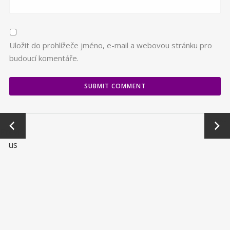
Uložit do prohlížeče jméno, e-mail a webovou stránku pro
budoucí komentáře.
←
Next
Previo
→
us
© Bharata Rajnošek & B.and