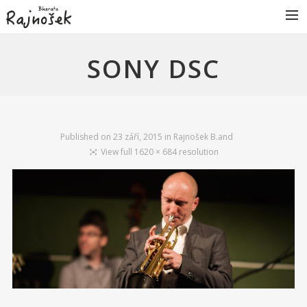
BIO
SONY DSC
RAJNOŠEK B.AND
KONCERTY
DISKOGRAFIE
Published on
23 září, 2015
in
Rajnošek B.and
GALERIE
View full 1620 × 684 resolution
VIDEA
VÝBAVA
KONTAKT