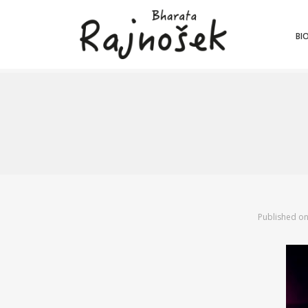
BI
Published o