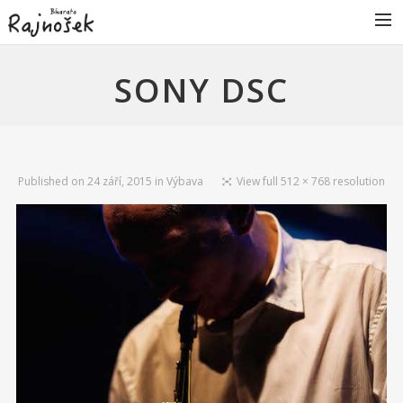
BIO
SONY DSC
RAJNOŠEK B.AND
KONCERTY
DISKOGRAFIE
Published on
24 září, 2015
in
Výbava
View full 512 × 768 resolution
GALERIE
VIDEA
VÝBAVA
KONTAKT