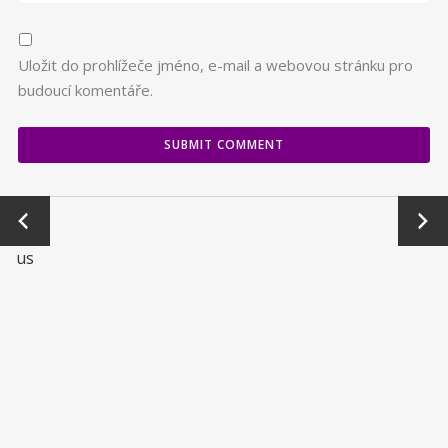
Uložit do prohlížeče jméno, e-mail a webovou stránku pro
budoucí komentáře.
←
Next
Previo
→
us
© Bharata Rajnošek & B.and